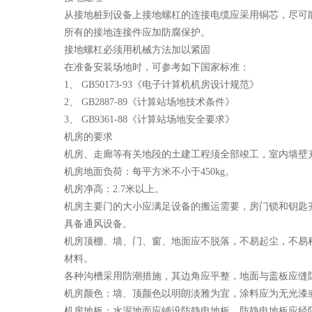
从接地桩到设备上接地螺杠的连接电缆应采用铜芯，尽可
所有的接地连接件应加防腐保护。
接地螺杠必须用机械方法加以紧固
在准备安装场地时，可参考如下国家标准：
1、 GB50173-93《电子计算机机房设计规范》
2、 GB2887-89《计算站场地技术条件》
3、 GB9361-88《计算站场地安全要求》
机房的要求
机房、走廊等有关地段的土建工程须全部竣工，室内墙壁
机房地面负荷：每平方米不小于450kg。
机房净高：2.7米以上。
机房主要门的大小应满足设备的搬运需要，房门锁和钥匙
具备通风设备。
机房顶棚、墙、门、窗、地面应不脱落，不易起尘，不易
材料。
各种沟槽采用防潮措施，其边角应平整，地面与盖板应缝
机房颜色：墙、顶颜色以明朗淡雅为宜，涂料应为无光漆
机房地板：水泥地面应铺设防静电地板，防静电地板应经