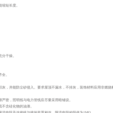
能缩短长度。
充分干燥。
齐全。
积灰，并能防尘砂侵入。要求屋顶不漏水，不掉灰，装饰材料应用非燃烧
隙严密，照明线与电力管线应尽量采用暗铺设。
或不含硅化物的油漆。
限流电阻及连接线与接地装置相连，限流电阻的阻值为1MΩ。