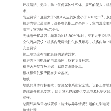
环境清洁、无尘，防止任何腐蚀性气体、废气的侵入，机
求。
3
防尘要求：直径大于5微米灰尘的浓度小于3×10粒/m
，灰
机房内需安装空调，设备在长期工作条件下，室内温度要求15
噪声：室内噪声≤70分贝
无线电干扰场强，频率为0.15-500MHz时，应不大于126d
空气污染要求：机房内无腐蚀性气体及烟雾，机房内禁止
安全要求
施工现场应有性能良好的消防器材。
机房内不同电压的电源插座，应有明显标志。
机房内严禁存放易燃、易爆等危险物品。
楼板预留孔洞应配有安全盖板。
地线
地线的具体指标要求：交流配电系统安全地、设备工作地和
终端设备接地要求： 给计算机终端提供交流电源只需火线
相连。
总配线架防雷地线要求：能泄放异常情况引起的过剩电荷
接地处理