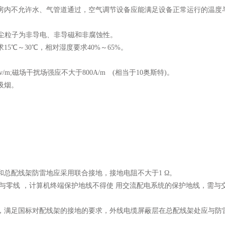
房内不允许水、气管道通过，空气调节设备应能满足设备正常运行的温度
尘粒子为非导电、非导磁和非腐蚀性。
℃～30℃，相对湿度要求40%～65%。
Bv/m;磁场干扰场强应不大于800A/m (相当于10奥斯特)。
吸烟。
总配线架防雷地应采用联合接地，接地电阻不大于1 Ω。
与零线 ，计算机终端保护地线不得使 用交流配电系统的保护地线，需与交
，满足国标对配线架的接地的要求，外线电缆屏蔽层在总配线架处应与防