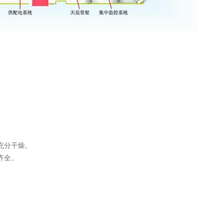
充分干燥。
齐全。